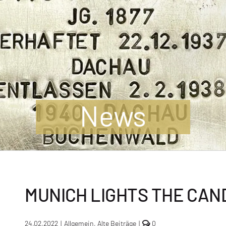
News
MUNICH LIGHTS THE CAN
comments
24.02.2022
|
Allgemein
,
Alte Beiträge
|
0