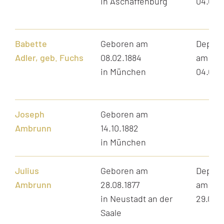
in Aschaffenburg
04.04.
Babette
Geboren am
Depori
Adler, geb. Fuchs
08.02.1884
am
in München
04.04.
Joseph
Geboren am
Ambrunn
14.10.1882
in München
Julius
Geboren am
Depori
Ambrunn
28.08.1877
am
in Neustadt an der
29.07.1
Saale