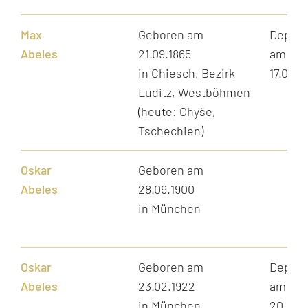
Max
Geboren am
Depori
Abeles
21.09.1865
am
in Chiesch, Bezirk
17.06.1
Luditz, Westböhmen
(heute: Chyše,
Tschechien)
Oskar
Geboren am
Abeles
28.09.1900
in München
Oskar
Geboren am
Depori
Abeles
23.02.1922
am
in München
20.11.1