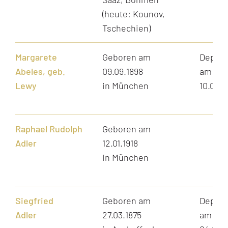
(heute: Kounov,
Tschechien)
Margarete
Geboren am
Depori
Abeles, geb.
09.09.1898
am
Lewy
in München
10.06.1
Raphael Rudolph
Geboren am
Adler
12.01.1918
in München
Siegfried
Geboren am
Depori
Adler
27.03.1875
am