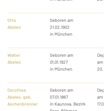
Otto
Geboren am
Abeles
21.02.1902
in München
Walter
Geboren am
Depori
Abeles
01.01.1927
am
in München
20.11.1
Dorothea
Geboren am
Depori
Abeles, geb.
07.01.1867
am
Aschenbrenner
in Kaunova, Bezirk
17.06.1
Saaz, Böhmen