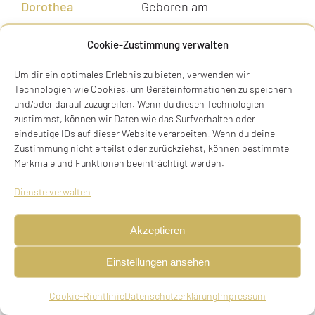
Dorothea
Geboren am
Ambrunn,
16.11.1882
Cookie-Zustimmung verwalten
geborene
in München
Rosenberger
Um dir ein optimales Erlebnis zu bieten, verwenden wir
Technologien wie Cookies, um Geräteinformationen zu speichern
und/oder darauf zuzugreifen. Wenn du diesen Technologien
Gisela
Geboren am
zustimmst, können wir Daten wie das Surfverhalten oder
Amelung, geb.
29.06.1900
eindeutige IDs auf dieser Website verarbeiten. Wenn du deine
Grünzeug
in München
Zustimmung nicht erteilst oder zurückziehst, können bestimmte
Merkmale und Funktionen beeinträchtigt werden.
Dienste verwalten
Max
Geboren am
Depori
Ansorge
29.10.1893
am
Akzeptieren
in Breslau,
20.01.1
Einstellungen ansehen
Schlesien (heute:
Wroclaw, Polen)
Cookie-Richtlinie
Datenschutzerklärung
Impressum