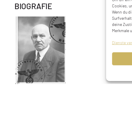
BIOGRAFIE
Cookies, u
Wenn du di
Surfverhalt
deine Zust
Merkmale u
Dienste ve
Kaufmann, geboren am 21.04.1859 in Ichenhausen, 
11.01.1939 in München (20. Tevet 5699)