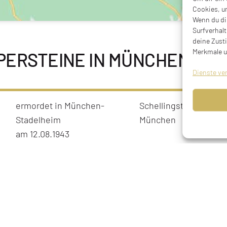
Cookies, u
Wenn du di
Surfverhalt
deine Zust
Merkmale u
PERSTEINE IN MÜNCHEN
Dienste ve
ermordet in München-
Schellingstraße 78, 8
Stadelheim
München
am 12.08.1943
Suizid in München
Kaulbachstraße 12, 80
am 08.06.1933
München