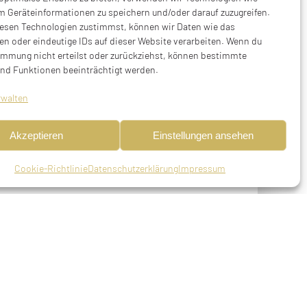
m Geräteinformationen zu speichern und/oder darauf zuzugreifen.
esen Technologien zustimmst, können wir Daten wie das
en oder eindeutige IDs auf dieser Website verarbeiten. Wenn du
immung nicht erteilst oder zurückziehst, können bestimmte
nd Funktionen beeinträchtigt werden.
rwalten
Akzeptieren
Einstellungen ansehen
0799
Stolperstein ausgestellt im
Kunstpavillon
Cookie-Richtlinie
Datenschutzerklärung
Impressum
539
Stolperstein ausgestellt im
Kunstpavillon