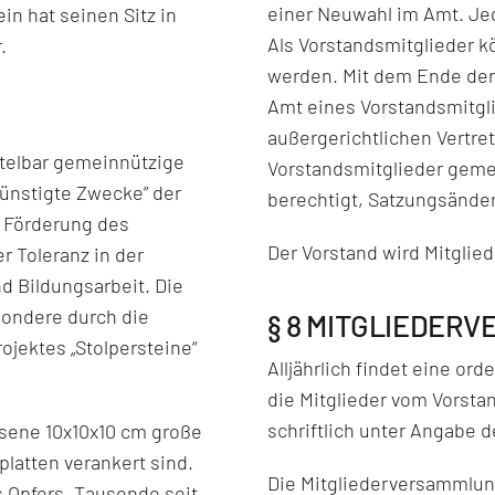
einer Neuwahl im Amt. Jed
ein hat seinen Sitz in
Als Vorstandsmitglieder k
.
werden. Mit dem Ende der 
Amt eines Vorstandsmitgli
außergerichtlichen Vertre
ttelbar gemeinnützige
Vorstandsmitglieder gemei
ünstigte Zwecke” der
berechtigt, Satzungsände
 Förderung des
Der Vorstand wird Mitglie
 Toleranz in der
d Bildungsarbeit. Die
ondere durch die
§ 8 MITGLIEDER
jektes „Stolpersteine“
Alljährlich findet eine or
die Mitglieder vom Vorst
schriftlich unter Angabe 
ssene 10x10x10 cm große
latten verankert sind.
Die Mitgliederversammlung
 Opfers. Tausende seit