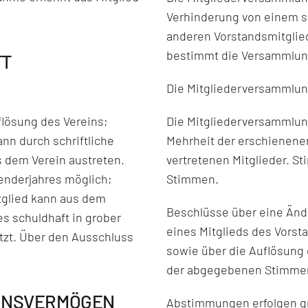
Verhinderung von einem s
anderen Vorstandsmitglied
bestimmt die Versammlung
FT
Die Mitgliederversammlung
flösung des Vereins;
Die Mitgliederversammlung
kann durch schriftliche
Mehrheit der erschienenen
 dem Verein austreten.
vertretenen Mitglieder. S
lenderjahres möglich;
Stimmen.
tglied kann aus dem
Beschlüsse über eine Änd
s schuldhaft in grober
eines Mitglieds des Vorsta
etzt. Über den Ausschluss
sowie über die Auflösung 
der abgegebenen Stimme
REINSVERMÖGEN
Abstimmungen erfolgen g