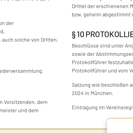
Drittel der erschienenen M
bzw. geheim abgestimmt 
on der
d,
§ 10 PROTOKOLL
auch solche von Dritten.
Beschlüsse sind unter An
sowie der Abstimmungserg
Protokollführer festzuhalt
Protokollführer und vom V
liederversammlung.
Satzung wie beschloßen a
2024 in München.
en Vorsitzenden, dem
Eintragung im Vereinsreg
zmeister und dem