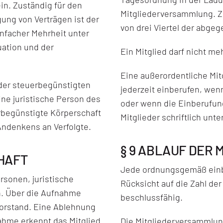
in. Zuständig für den
Mitgliederversammlung. Z
ung von Verträgen ist der
von drei Viertel der abge
nfacher Mehrheit unter
uation und der
Ein Mitglied darf nicht m
Eine außerordentliche Mi
 der steuerbegünstigten
jederzeit einberufen, wenn
ine juristische Person des
oder wenn die Einberufung
rbegünstigte Körperschaft
Mitglieder schriftlich unt
ndenkens an Verfolgte.
§ 9 ABLAUF DER
CHAFT
Jede ordnungsgemäß einb
rsonen, juristische
Rücksicht auf die Zahl de
n. Über die Aufnahme
beschlussfähig.
Vorstand. Eine Ablehnung
ahme erkennt das Mitglied
Die Mitgliederversammlun