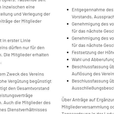
en inzwischen eine
Entgegennahme des 
ellung und Verlegung der
Vorstands, Aussprac
iträge der Mitglieder
Genehmigung des vom
für das nächste Gesc
Genehmigung des vom
t in erster Linie
für das nächste Gesc
eins dürfen nur für den
Festsetzung der Höh
Die Mitglieder erhalten
Wahl und Abberufung 
.
Beschlussfassung üb
Auflösung des Verein
dem Zweck des Vereins
Beschlussfassung üb
hohe Vergütung begünstigt
Ausschließungsbesch
tigt den Gesamtvorstand
leistungsverträge
Über Anträge auf Ergänzun
. Auch die Mitglieder des
Mitgliederversammlung ode
es Dienstverhältnisses
Tagesordnung in der Ladun