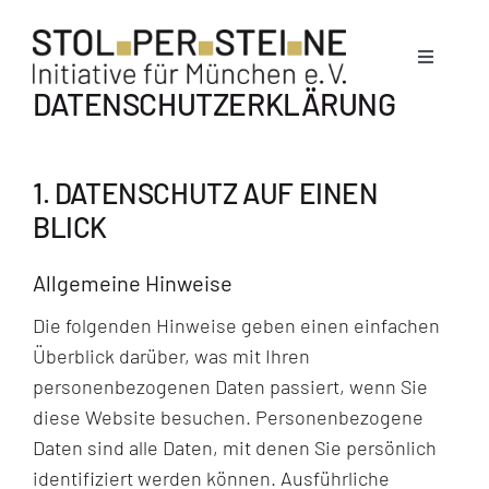
Zum
Inhalt
Toggle
springen
Navigati
DATENSCHUTZ­ERKLÄRUNG
Stolpersteine
1. DATENSCHUTZ AUF EINEN
München
BLICK
Allgemeine Hinweise
News
Die folgenden Hinweise geben einen einfachen
Überblick darüber, was mit Ihren
Termine
personenbezogenen Daten passiert, wenn Sie
diese Website besuchen. Personenbezogene
Über uns
Daten sind alle Daten, mit denen Sie persönlich
identifiziert werden können. Ausführliche