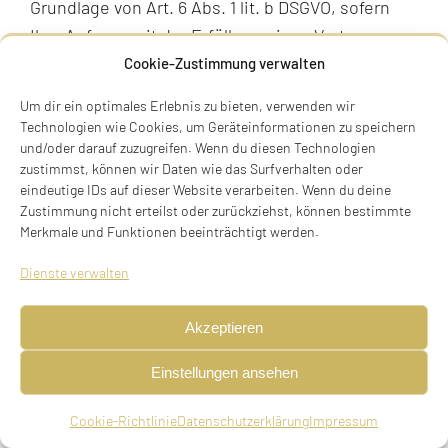
Grundlage von Art. 6 Abs. 1 lit. b DSGVO, sofern
Ihre Anfrage mit der Erfüllung eines Vertrags
zusammenhängt oder zur Durchführung
Cookie-Zustimmung verwalten
vorvertraglicher Maßnahmen erforderlich ist. In
Um dir ein optimales Erlebnis zu bieten, verwenden wir
allen übrigen Fällen beruht die Verarbeitung auf
Technologien wie Cookies, um Geräteinformationen zu speichern
unserem berechtigten Interesse an der
und/oder darauf zuzugreifen. Wenn du diesen Technologien
zustimmst, können wir Daten wie das Surfverhalten oder
effektiven Bearbeitung der an uns gerichteten
eindeutige IDs auf dieser Website verarbeiten. Wenn du deine
Anfragen (Art. 6 Abs. 1 lit. f DSGVO) oder auf Ihrer
Zustimmung nicht erteilst oder zurückziehst, können bestimmte
Einwilligung (Art. 6 Abs. 1 lit. a DSGVO) sofern
Merkmale und Funktionen beeinträchtigt werden.
diese abgefragt wurde; die Einwilligung ist
Dienste verwalten
jederzeit widerrufbar.
Akzeptieren
Die von Ihnen an uns per Kontaktanfragen
übersandten Daten verbleiben bei uns, bis Sie
Einstellungen ansehen
uns zur Löschung auffordern, Ihre Einwilligung
zur Speicherung widerrufen oder der Zweck für
Cookie-Richtlinie
Datenschutzerklärung
Impressum
die Datenspeicherung entfällt (z. B. nach