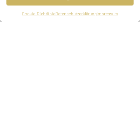
Cookie-Richtlinie
Datenschutzerklärung
Impressum
Schülerin, geboren am 11.06.1929 in München,
deportiert am 20.11.1941 aus München nach
Kaunas, ermordet am 25.11.1941 in Kaunas (05.
Kislev 5702)
Eltern
Simon Berger, Kaufmann in München, Betty
(Brandla) Berger, geb. Sufrin
Geschwister
Hanna, geboren am 17.12.1930 in München,
ermordet am 25.11.1941 in Kaunas