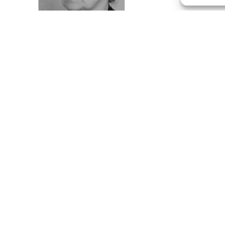
geboren am 17.09.1878 in Bamberg, verheiratet, Sui
5702)
Eltern
Jakob Kupfer, Fabrikant in Bamberg, Ottilie Kupfer,
Geschwister
Maria Aub, geboren 21.04.1877 Bamberg, Suizid am 1
Ehepartner