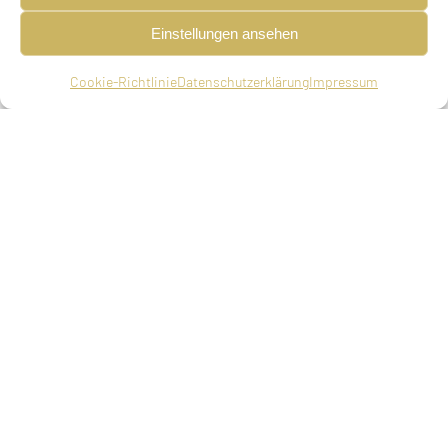
Jäger, geboren am 10.02.1882 in Hüttenkirchen
Einstellungen ansehen
bei Rosenheim.
Die Ehe galt als “Mischehe”. Das Paar bekam eine
Cookie-Richtlinie
Datenschutzerklärung
Impressum
Tochter.
Kinde(er)
Cäcilie Juliane, geb. am 20.10.1919 in München
Adressen in München
Zugezogen am 17.04.1893
Schommerstraße 14, bei den Eltern (seit
17.04.1893)
Fraunhoferstraße 3, bei den Eltern (bis
01.06.1905)
Fraunhoferstraße 6, bei den Eltern (seit
01.10.1912)