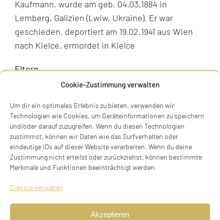
Kaufmann, wurde am geb. 04.03.1884 in
Lemberg, Galizien (Lwiw, Ukraine). Er war
geschieden. deportiert am 19.02.1941 aus Wien
nach Kielce, ermordet in Kielce
Eltern
Sigmund Trost, Kaufmann in München und
Cookie-Zustimmung verwalten
Cäcilie, geb. Karb.
Um dir ein optimales Erlebnis zu bieten, verwenden wir
Technologien wie Cookies, um Geräteinformationen zu speichern
Geschwister
und/oder darauf zuzugreifen. Wenn du diesen Technologien
Ludwig, geb. am 19.09.1895, in München,
zustimmst, können wir Daten wie das Surfverhalten oder
gestorben am 02.02.1896 in München
eindeutige IDs auf dieser Website verarbeiten. Wenn du deine
Zustimmung nicht erteilst oder zurückziehst, können bestimmte
Klara, verh. Felix verw. Karp, wurde geb. am
Merkmale und Funktionen beeinträchtigt werden.
16.02.1875, in Lemberg
Dienste verwalten
Ehepartner
Heirat am 19.10.1914 in München mit Franziska
Akzeptieren