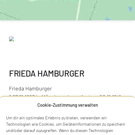
FRIEDA HAMBURGER
Frieda Hamburger
* 07.01.1883 in München, deportiert am 20.11.1941
nach Kowno (Kaunas), ermordet in Kaunaus Fort
Cookie-Zustimmung verwalten
IX am 25.11.1941
Um dir ein optimales Erlebnis zu bieten, verwenden wir
Technologien wie Cookies, um Geräteinformationen zu speichern
Herzog-Wilhelm-Straße 5, 80331 München
und/oder darauf zuzugreifen. Wenn du diesen Technologien