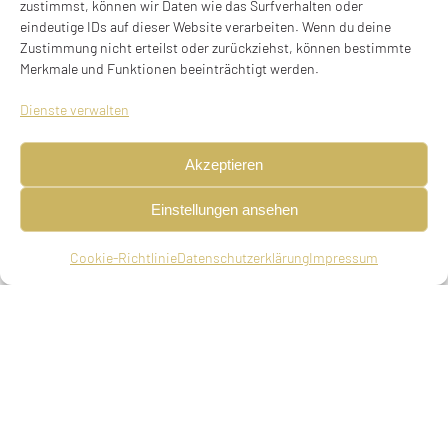
Stolperstein verlegt am 25.11.2024
zustimmst, können wir Daten wie das Surfverhalten oder
eindeutige IDs auf dieser Website verarbeiten. Wenn du deine
BIOGRAFIE
Zustimmung nicht erteilst oder zurückziehst, können bestimmte
Merkmale und Funktionen beeinträchtigt werden.
Dienste verwalten
Akzeptieren
Einstellungen ansehen
Cookie-Richtlinie
Datenschutzerklärung
Impressum
Kleinrentnerin, geboren am 07.01.1883 in