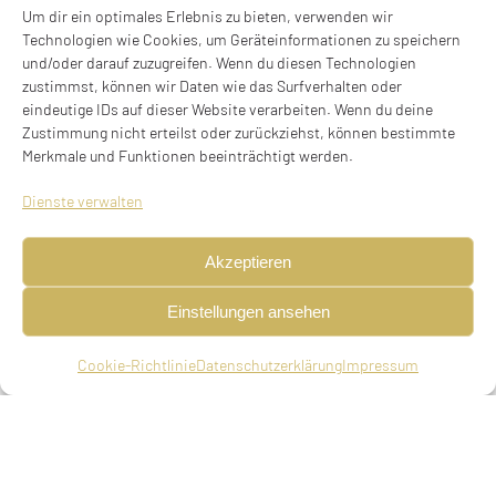
Um dir ein optimales Erlebnis zu bieten, verwenden wir
Technologien wie Cookies, um Geräteinformationen zu speichern
und/oder darauf zuzugreifen. Wenn du diesen Technologien
zustimmst, können wir Daten wie das Surfverhalten oder
eindeutige IDs auf dieser Website verarbeiten. Wenn du deine
Zustimmung nicht erteilst oder zurückziehst, können bestimmte
Merkmale und Funktionen beeinträchtigt werden.
Dienste verwalten
Akzeptieren
Einstellungen ansehen
Cookie-Richtlinie
Datenschutzerklärung
Impressum
Kaufmann, Reisender, geboren am 14.07.1886 in
Gräfenhausen b. Darmstadt, verheiratet, Suizid
am 12.11.1941 in Gauting (22. Cheshwan 5702)