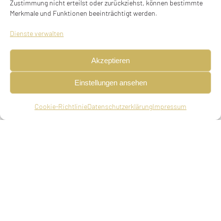
Zustimmung nicht erteilst oder zurückziehst, können bestimmte
Merkmale und Funktionen beeinträchtigt werden.
Dienste verwalten
Akzeptieren
Einstellungen ansehen
Cookie-Richtlinie
Datenschutzerklärung
Impressum
Emma Sondhelm, geb. Kahn
geboren am 22.09.1857 in Ludwigsburg,
verwitwet, gestorben am 05.12.1941 in München
(15. Kislev 5702).
Ehepartner
Moritz Sondhelm, Kaufmann