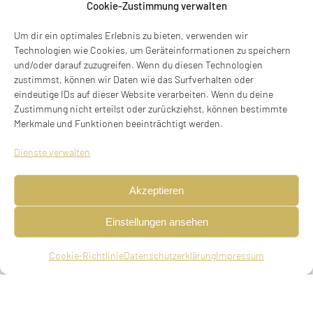
Cookie-Zustimmung verwalten
Suizid in München am 02.12.1944
Um dir ein optimales Erlebnis zu bieten, verwenden wir
Pienzenauerstraße 24, 81679 München
Technologien wie Cookies, um Geräteinformationen zu speichern
Stolperstein verlegt am 12.05.2022
und/oder darauf zuzugreifen. Wenn du diesen Technologien
zustimmst, können wir Daten wie das Surfverhalten oder
eindeutige IDs auf dieser Website verarbeiten. Wenn du deine
BIOGRAFIE
Zustimmung nicht erteilst oder zurückziehst, können bestimmte
Merkmale und Funktionen beeinträchtigt werden.
geboren am 18.08.1885 in Bremen, verheiratet,
Dienste verwalten
Suizid am 02.12.1944 in München
Eltern
Akzeptieren
Gustav Gerdts, Reederei-Kaufmanns, Franziska
Einstellungen ansehen
Louise Gerdts, geb. Wollring
Cookie-Richtlinie
Datenschutzerklärung
Impressum
Ehepartner
Nelly Gerdts, geboren am 19.05.1889 in Frankfurt
am Main, gestorben am 05.12.1944 in München.