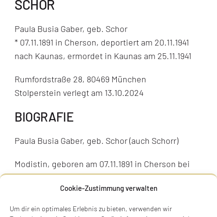
SCHOR
Paula Busia Gaber, geb. Schor
* 07.11.1891 in Cherson, deportiert am 20.11.1941
nach Kaunas, ermordet in Kaunas am 25.11.1941
Rumfordstraße 28, 80469 München
Stolperstein verlegt am 13.10.2024
BIOGRAFIE
Paula Busia Gaber, geb. Schor (auch Schorr)
Modistin, geboren am 07.11.1891 in Cherson bei
Odessa, verwitwet, deportiert am 20.11.1941 aus
Cookie-Zustimmung verwalten
München nach Kaunas, ermordet am 25.11.1941 in
Kaunas (05. Kislev 5702)
Um dir ein optimales Erlebnis zu bieten, verwenden wir