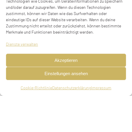
Technologien wie Cookies, um Geräteinformationen zu speichern
Eltern
und/oder darauf zuzugreifen. Wenn du diesen Technologien
zustimmst, können wir Daten wie das Surfverhalten oder
Jakob Schor(r), Juwelier, Goldschmied in
eindeutige IDs auf dieser Website verarbeiten. Wenn du deine
München, Ida (Edel), geb. Potak (Bodack)
Zustimmung nicht erteilst oder zurückziehst, können bestimmte
Merkmale und Funktionen beeinträchtigt werden.
Geschwister
Dienste verwalten
Hirsch Georg, geboren am 06.09.1887 in Cherson
Ida Rivka Schorr, geboren am 05.01.1889 in
Akzeptieren
Cherson
Sura Rachel, genannt Sophie, geboren am
Einstellungen ansehen
27.05.1896 in Cherson
Ethel Bruck, geboren am 11.01.1900 in Cherson,
Cookie-Richtlinie
Datenschutzerklärung
Impressum
mit Sohn Bernhard am 27.10.1938 von Herne in
Westfalen nach Bentschen deportiert, ermordet
Ehepartner
Heirat am 20.11.1921 in Eger, Böhmen (Cheb,