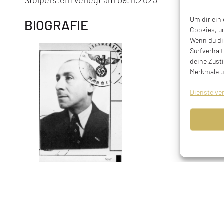
Stolperstein verlegt am 09.11.2023
Um dir ein
BIOGRAFIE
Cookies, u
Wenn du di
Surfverhalt
deine Zust
Merkmale u
Dienste ve
Felix Erich Zernik