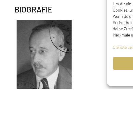
Um dir ein
BIOGRAFIE
Cookies, u
Wenn du di
Surfverhalt
deine Zust
Merkmale u
Dienste ve
Kaufmann, geboren am 17.02.1871 in München, ledig
nach Theresienstadt, ermordet am 21.02.1943 (in an