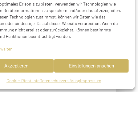
 optimales Erlebnis zu bieten, verwenden wir Technologien wie
m Geräteinformationen zu speichern und/oder darauf zuzugreifen.
esen Technologien zustimmst, können wir Daten wie das
en oder eindeutige IDs auf dieser Website verarbeiten. Wenn du
immung nicht erteilst oder zurückziehst, können bestimmte
nd Funktionen beeinträchtigt werden.
rwalten
Akzeptieren
Einstellungen ansehen
Cookie-Richtlinie
Datenschutzerklärung
Impressum
, deportiert am 16.07.1942 aus München
deren Quellen 01.02.1943) in Theresienstadt