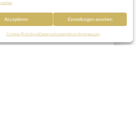
rwalten
Akzeptieren
Einstellungen ansehen
Cookie-Richtlinie
Datenschutzerklärung
Impressum
r Oberpfalz, verheiratet, deportiert am
det am 15.01.1943 in Theresienstadt (09.
. Friedrich
 nach Theresienstadt deportiert, ermordet
ordet 05.04.1944 Theresienstadt