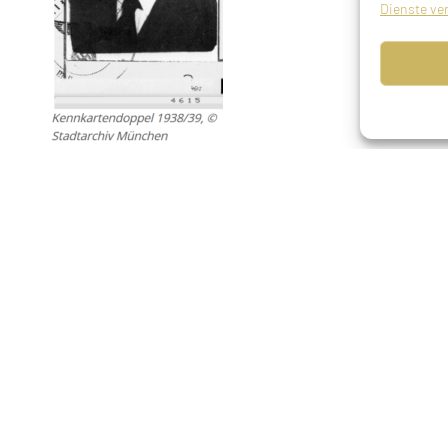
Dienste ve
Kaufmann, geboren am 24.03.1872 in Neumarkt in de
17.07.1942 aus München nach Theresienstadt, ermor
Shevat 5703)
Eltern
Moritz Wolf, Kaufmann in Neumarkt, Maria Wolf, geb
Geschwister
Fanny Herz, geboren 16.03.1869 Neumarkt, von Köln
27.01.1943 Theresienstadt
Frieda Salomon, geboren 10.06.1873 Neumarkt, erm