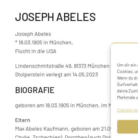
JOSEPH ABELES
Joseph Abeles
* 18.03.1905 in München,
Flucht in die USA
Um dir ein
Lindenschmitstraße 49, 81373 München
Cookies, u
Stolperstein verlegt am 14.05.2023
Wenn du di
Surfverhalt
BIOGRAFIE
deine Zust
Merkmale u
geboren am 18.03.1905 in München, im März 1938 F
Dienste ve
Eltern
Max Abeles Kaufmann, geboren am 21.09.1865 in Ch
Chyše, Tschechien), Dorothea (auch Dora) Abeles, 