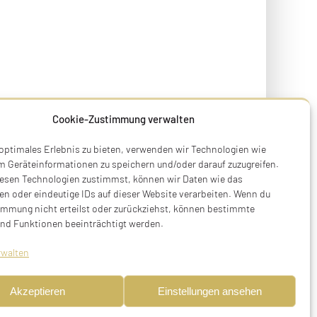
Cookie-Zustimmung verwalten
 optimales Erlebnis zu bieten, verwenden wir Technologien wie
m Geräteinformationen zu speichern und/oder darauf zuzugreifen.
esen Technologien zustimmst, können wir Daten wie das
en oder eindeutige IDs auf dieser Website verarbeiten. Wenn du
immung nicht erteilst oder zurückziehst, können bestimmte
nd Funktionen beeinträchtigt werden.
lucht nach New York, USA
rwalten
Akzeptieren
Einstellungen ansehen
iesch, Kr. Luditz, Westböhmen (heute:
geb. Aschenbrenner, geboren am 07.01.1867