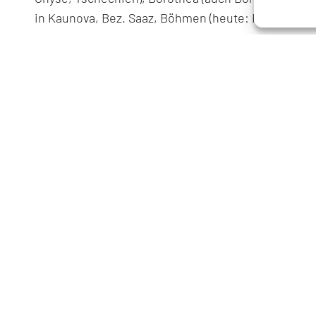
in Kaunova, Bez. Saaz, Böhmen (heute: Kounov, Ts
Geschwister
Friedrich, geboren am 01.04.1892 in Chiesch
Therese, geboren am 18.08.1893 in Chiesch
Ernst, geboren am 21.06.1895 in Chiesch
Eugen, geboren am 02.09.1897 in Chiesch
Oskar, geboren am 28.09.1900 in München
Otto, geboren am 21.02.1902 in München
Heinrich, geboren am 08.04.1908 in München, ges
Adressen in München
Zugezogen am 30.10.1899 von Chiesch
Tegernseer Landstraße 47 (seit 08.10.1910)
Lindenschmitstraße 49 (seit 19.04.1932)