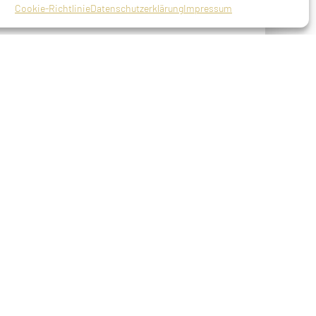
Cookie-Richtlinie
Datenschutzerklärung
Impressum
chechien)
torben am 09.04.1909 in München