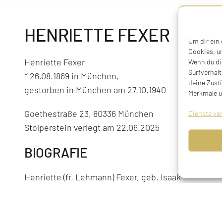
HENRIETTE FEXER
Um dir ein
Cookies, u
Henriette Fexer
Wenn du di
Surfverhalt
* 26.08.1869 in München,
deine Zust
gestorben in München am 27.10.1940
Merkmale u
Goethestraße 23, 80336 München
Dienste ve
Stolperstein verlegt am 22.06.2025
BIOGRAFIE
Henriette (fr. Lehmann) Fexer, geb. Isaak
geboren am 26.08.1869 in München, verwitwet, gest
5701).