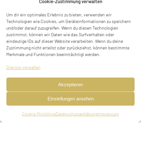
Cookie-Zustimmung verwalten
Um dir ein optimales Erlebnis zu bieten, verwenden wir
Berthold (auch Bertold) Triest
Technologien wie Cookies, um Geräteinformationen zu speichern
und/oder darauf zuzugreifen. Wenn du diesen Technologien
Fabrikant, geboren am 08.01.1886 in Bamberg,
zustimmst, können wir Daten wie das Surfverhalten oder
verheiratet, emigriert am 08.09.1939, LU,
eindeutige IDs auf dieser Website verarbeiten. Wenn du deine
Zustimmung nicht erteilst oder zurückziehst, können bestimmte
emigriert , FR, deportiert am 19.08.1942 aus
Merkmale und Funktionen beeinträchtigt werden.
Drancy (Lager) nach Auschwitz, ermordet am
19.08.1942 oder kurz danach in Auschwitz (06. Elul
Dienste verwalten
5702)
Akzeptieren
Eltern
Einstellungen ansehen
Moritz Triest, Hopfenhändler in München, Emilie,
geb. Böhm
Cookie-Richtlinie
Datenschutzerklärung
Impressum
Geschwister
Josef, geboren am 14.06.1877 in Bamberg