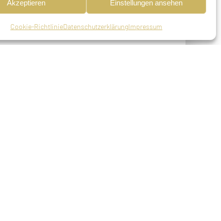
Akzeptieren
Einstellungen ansehen
Cookie-Richtlinie
Datenschutzerklärung
Impressum
 a.d. Aisch (heute Kr. Fürth), verwitwet,
9 (4. Chanukka))
uhmann
 Kaufmann, geboren am 02.12.1865 in
en