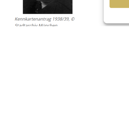
Emma Charon, geb. Ansbacher
geboren am 06.11.1873 in Wilhermsdorf, Kr. Neustadt
gestorben am 21.12.1938 in München (28. Kislev 569
Eltern
Wilhelm Ansbacher, Babette Ansbacher, geb. Sch
Ehepartner
Heirat am 04.04.1897 in Nürnberg mit Max Charon,
Mainbernheim, gestorben am 09.03.1928 in Münch
Kinder