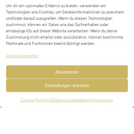
Um dir ein optimales Erlebnis zu bieten, verwenden wir
WINKLER, GEB. ZORKOCZY VON
Technologien wie Cookies, um Geräteinformationen zu speichern
und/oder darauf zuzugreifen. Wenn du diesen Technologien
ZORKOCZ
zustimmst, können wir Daten wie das Surfverhalten oder
eindeutige IDs auf dieser Website verarbeiten. Wenn du deine
Helene Constantine Priska Winkler,
Zustimmung nicht erteilst oder zurückziehst, können bestimmte
Merkmale und Funktionen beeinträchtigt werden.
geb. Zorkoczy von Zorkocz
* 23.09.1899 in Neusatz (Novi Sad), deportiert am
Dienste verwalten
17.07.1935
ermordet in Eglfing-Haar am 04.04.1942
Akzeptieren
Spertentalstraße 7, 81825 München
Einstellungen ansehen
Stolperstein verlegt am 30.04.2022
Cookie-Richtlinie
Datenschutzerklärung
Impressum
BIOGRAFIE
Helene wurde am 23. September 1899 als Kind
der ungarischen Eheleute Lojos und Aranka