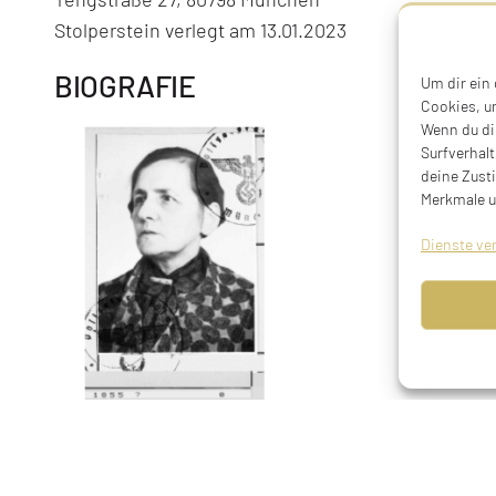
Stolperstein verlegt am 13.01.2023
BIOGRAFIE
Um dir ein
Cookies, u
Wenn du di
Surfverhalt
deine Zust
Merkmale u
Dienste ve
Buchhalterin, Hausfrau, geboren am 16.09.1882 in Fü