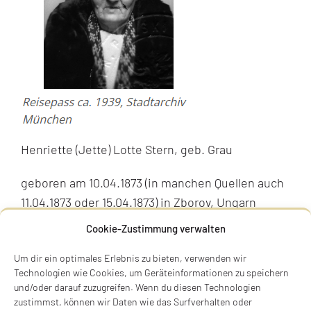
Henriette (Jette) Lotte Stern, geb. Grau
geboren am 10.04.1873 (in manchen Quellen auch
11.04.1873 oder 15.04.1873) in Zborov, Ungarn
(heute Slowakei), verheiratet, deportiert am
Cookie-Zustimmung verwalten
10.06.1942 aus München nach Theresienstadt,
Um dir ein optimales Erlebnis zu bieten, verwenden wir
ermordet am 30.09.1942 in Treblinka.
Technologien wie Cookies, um Geräteinformationen zu speichern
und/oder darauf zuzugreifen. Wenn du diesen Technologien
Ehepartner
zustimmst, können wir Daten wie das Surfverhalten oder