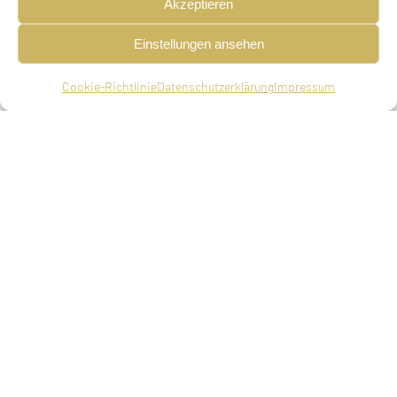
Akzeptieren
Einstellungen ansehen
Clothilde (in verschiedenen Quellen auch Clotilde,
Cookie-Richtlinie
Datenschutzerklärung
Impressum
Matilde oder Klothilde) Katz, Künstlername Keller
Opern- und Konzertsängerin, Gesanglehrerin,
geboren am 19.08.1881 in Frankfurt am Main, ledig,
deportiert am 04.04.1942 aus München nach
Piaski, ermordet im Jahr 1942 in Piaski
Eltern
Emil Katz, Kaufmann in München, Julie Katz, geb.
Dünkelsbühler
Geschwister
Melanie Katz, geboren 15.06.1873 Frankfurt am
Main, am 23.06.1942 nach Theresienstadt