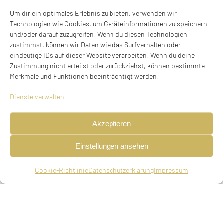
HELENE STRAUSS, GEBOREN
Um dir ein optimales Erlebnis zu bieten, verwenden wir
STEIN
Technologien wie Cookies, um Geräteinformationen zu speichern
und/oder darauf zuzugreifen. Wenn du diesen Technologien
Helene Strauss, geboren Stein
zustimmst, können wir Daten wie das Surfverhalten oder
eindeutige IDs auf dieser Website verarbeiten. Wenn du deine
* 02.03.1886 in Offenbach, Kreis Trier,
Zustimmung nicht erteilst oder zurückziehst, können bestimmte
gestorben in München am 13.10.1938
Merkmale und Funktionen beeinträchtigt werden.
Ramungstraße 3, 81373 München
Dienste verwalten
Stolperstein verlegt am 14.05.2022
Akzeptieren
BIOGRAFIE
Einstellungen ansehen
Vertreterin, geboren am 02.03.1886 in Offenbach,
Cookie-Richtlinie
Datenschutzerklärung
Impressum
Kr. Trier, geschieden, gestorben am 13.10.1938 in
München (18. Tishri 5699)
Eltern