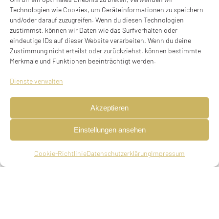
Technologien wie Cookies, um Geräteinformationen zu speichern
Silvia Sara Aberbach
und/oder darauf zuzugreifen. Wenn du diesen Technologien
* 07.09.1890 in Würzburg, deportiert am
zustimmst, können wir Daten wie das Surfverhalten oder
eindeutige IDs auf dieser Website verarbeiten. Wenn du deine
04.04.1942
Zustimmung nicht erteilst oder zurückziehst, können bestimmte
nach Piaski, ermordet in Piaski
Merkmale und Funktionen beeinträchtigt werden.
Goethestraße 23, 80336 München
Dienste verwalten
Stolperstein verlegt am 22.06.2025
Akzeptieren
BIOGRAFIE
Einstellungen ansehen
Haushälterin, geboren am 07.09.1890 in
Cookie-Richtlinie
Datenschutzerklärung
Impressum
Würzburg, ledig, deportiert am 04.04.1942 aus
München nach Piaski, ermordet in Piaski.
Eltern
Bernhard (Baruch) Aberbach, Weingroßhändler in