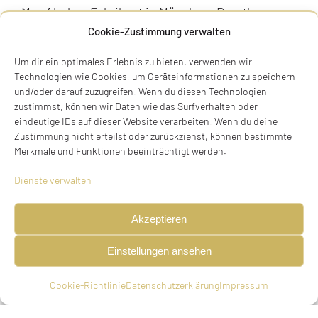
Max Abeles, Fabrikant in München, Dorothea ,
geb. Aschenbrenner
Cookie-Zustimmung verwalten
Um dir ein optimales Erlebnis zu bieten, verwenden wir
Geschwister
Technologien wie Cookies, um Geräteinformationen zu speichern
Friedrich, geboren am 01.04.1892 in Chiesch,
und/oder darauf zuzugreifen. Wenn du diesen Technologien
ermordet am 25.11.1941 in Kaunas
zustimmst, können wir Daten wie das Surfverhalten oder
eindeutige IDs auf dieser Website verarbeiten. Wenn du deine
Therese Silbermann, geboren am 18.08.1893 in
Zustimmung nicht erteilst oder zurückziehst, können bestimmte
Chiesch, emigrierte im September 1937 über
Merkmale und Funktionen beeinträchtigt werden.
Mailand nach New York, gestorben am 15.11.1979
Dienste verwalten
Palisades, New York
Ernst, geboren am 21.06.1895 in Chiesch,
Akzeptieren
ermordet am 25.11.1941 in Kaunas
Oskar, geboren am 28.09.1900 in München,
Einstellungen ansehen
emigrierte 1939 nach New York, gestorben im Mai
1982 in New York
Cookie-Richtlinie
Datenschutzerklärung
Impressum
Otto, geboren am 21.02.1902 in München,