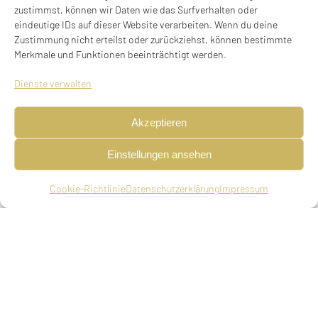
Meilech Hirsch (Zwi Elimelech, Max) Grosser
zustimmst, können wir Daten wie das Surfverhalten oder
eindeutige IDs auf dieser Website verarbeiten. Wenn du deine
Trödler, geboren am 28.04.1880 in Sieniawa bei
Zustimmung nicht erteilst oder zurückziehst, können bestimmte
Merkmale und Funktionen beeinträchtigt werden.
Jaroslaw, Galizien, verheiratet, gestorben am
25.10.1934 in München (16. Cheshwan 5695)
Dienste verwalten
Eltern
Akzeptieren
Lipe Grosser, Kaufmann in Sienawa, Rawa
Grosser, geb. Frankfurt
Einstellungen ansehen
Geschwister
Cookie-Richtlinie
Datenschutzerklärung
Impressum
Leser, Opfer der Shoah
Moshe, Opfer der Shoah
David; Opfer der Shoah
Lea, früh nach New York ausgewandert
Maier, geboren um 1886, 1903 nach New York
ausgewandert