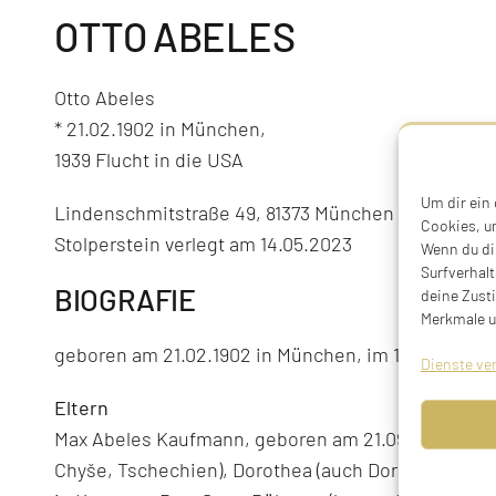
OTTO ABELES
Otto Abeles
* 21.02.1902 in München,
1939 Flucht in die USA
Um dir ein
Lindenschmitstraße 49, 81373 München
Cookies, u
Stolperstein verlegt am 14.05.2023
Wenn du di
Surfverhalt
BIOGRAFIE
deine Zust
Merkmale u
geboren am 21.02.1902 in München, im 1939 Flucht
Dienste ve
Eltern
Max Abeles Kaufmann, geboren am 21.09.1865 in Ch
Chyše, Tschechien), Dorothea (auch Dora) Abeles, 