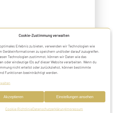
Cookie-Zustimmung verwalten
 optimales Erlebnis zu bieten, verwenden wir Technologien wie
m Geräteinformationen zu speichern und/oder darauf zuzugreifen.
esen Technologien zustimmst, können wir Daten wie das
en oder eindeutige IDs auf dieser Website verarbeiten. Wenn du
immung nicht erteilst oder zurückziehst, können bestimmte
nd Funktionen beeinträchtigt werden.
 nach New York, USA
rwalten
Akzeptieren
Einstellungen ansehen
iesch, Kr. Luditz, Westböhmen (heute:
geb. Aschenbrenner, geboren am 07.01.1867
Cookie-Richtlinie
Datenschutzerklärung
Impressum