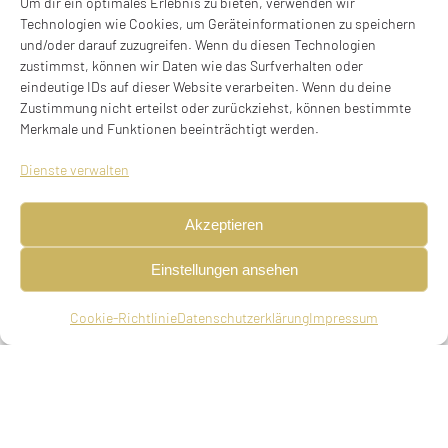
Um dir ein optimales Erlebnis zu bieten, verwenden wir
Technologien wie Cookies, um Geräteinformationen zu speichern
und/oder darauf zuzugreifen. Wenn du diesen Technologien
zustimmst, können wir Daten wie das Surfverhalten oder
eindeutige IDs auf dieser Website verarbeiten. Wenn du deine
Zustimmung nicht erteilst oder zurückziehst, können bestimmte
Merkmale und Funktionen beeinträchtigt werden.
Dienste verwalten
Akzeptieren
Einstellungen ansehen
Cookie-Richtlinie
Datenschutzerklärung
Impressum
Kaufmann, geboren am 11.02.1871 in Nürnberg,
ledig, deportiert am 02.07.1942 aus München
nach Theresienstadt, ermordet am 27.05.1943 in
Theresienstadt (22. Ijar 5703)