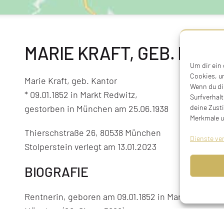
MARIE KRAFT, GEB. KAN
Um dir ein
Cookies, u
Marie Kraft, geb. Kantor
Wenn du di
* 09.01.1852 in Markt Redwitz,
Surfverhalt
deine Zust
gestorben in München am 25.06.1938
Merkmale u
Thierschstraße 26, 80538 München
Dienste ve
Stolperstein verlegt am 13.01.2023
BIOGRAFIE
Rentnerin, geboren am 09.01.1852 in Markt Redwitz
München (26. Siwan 5698)