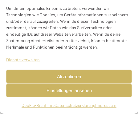
Um dir ein optimales Erlebnis zu bieten, verwenden wir
Technologien wie Cookies, um Geräteinformationen zu speichern
und/oder darauf zuzugreifen. Wenn du diesen Technologien
zustimmst, können wir Daten wie das Surfverhalten oder
eindeutige IDs auf dieser Website verarbeiten. Wenn du deine
Zustimmung nicht erteilst oder zurückziehst, können bestimmte
Merkmale und Funktionen beeinträchtigt werden.
Johanna Amalie (gen. Anna) Basch, geb.
Dienste verwalten
Kirschner
Akzeptieren
geboren am 07.05.1868 in Posen, Preußen
(Poznan, Polen), verwitwet, deportiert am
Einstellungen ansehen
10.07.1942 aus München nach Theresienstadt,
Cookie-Richtlinie
Datenschutzerklärung
Impressum
ermordet am 18.03.1943 in Theresienstadt (11.
Adar II 5703 (Ta’anit Esther))
Eltern