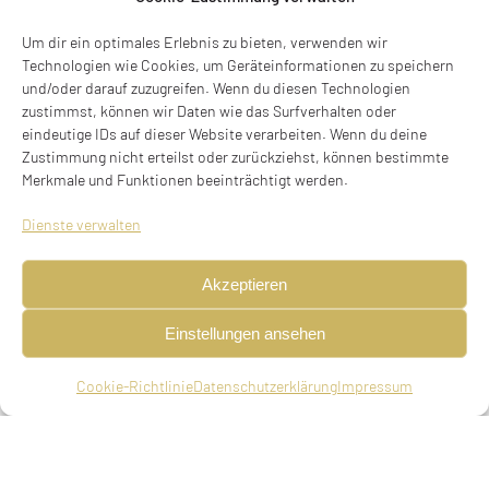
Um dir ein optimales Erlebnis zu bieten, verwenden wir
Technologien wie Cookies, um Geräteinformationen zu speichern
und/oder darauf zuzugreifen. Wenn du diesen Technologien
zustimmst, können wir Daten wie das Surfverhalten oder
eindeutige IDs auf dieser Website verarbeiten. Wenn du deine
Zustimmung nicht erteilst oder zurückziehst, können bestimmte
Merkmale und Funktionen beeinträchtigt werden.
Textilkaufmann, geboren am 28.08.1877 in
Dienste verwalten
Neustadt an der Saale, verheiratet, deportiert am
29.07.1942 aus München nach Theresienstadt,
Akzeptieren
ermordet am 31.12.1944 in Auschwitz
Einstellungen ansehen
Eltern
Markus Ambrunn, Kaufmann in München, Sophie,
Cookie-Richtlinie
Datenschutzerklärung
Impressum
geb. Reichold
Geschwister