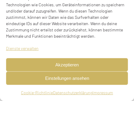
Technologien wie Cookies, um Geräteinformationen zu speichern
und/oder darauf zuzugreifen. Wenn du diesen Technologien
zustimmst, können wir Daten wie das Surfverhalten oder
eindeutige IDs auf dieser Website verarbeiten. Wenn du deine
LEO NEUMETZGER
Zustimmung nicht erteilst oder zurückziehst, können bestimmte
Merkmale und Funktionen beeinträchtigt werden.
Leo Neumetzger
Dienste verwalten
* 08.08.1924 in Oberdorf, Kr. Aaalen/Neresheim,
unfreiwillig verzogen 1941 / deportiert 1942 /
Akzeptieren
ermordet Ghetto Izbica
Einstellungen ansehen
Herzog-Wilhelm-Straße 5, 80331 München
Stolperstein verlegt am 25.11.2024
Cookie-Richtlinie
Datenschutzerklärung
Impressum
BIOGRAFIE
Schlosserlehrling, geboren am 08.08.1924 in
Oberdorf, Kr. Aalen/Neresheim, ledig, deportiert