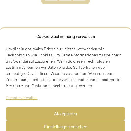
ERNST BASCH
Cookie-Zustimmung verwalten
Ernst Basch
Um dir ein optimales Erlebnis zu bieten, verwenden wir
* 11.03.1909 in München,
Technologien wie Cookies, um Geräteinformationen zu speichern
und/oder darauf zuzugreifen. Wenn du diesen Technologien
Flucht nach USA
zustimmst, können wir Daten wie das Surfverhalten oder
eindeutige IDs auf dieser Website verarbeiten. Wenn du deine
Widenmayerstraße 16, 80538 München
Zustimmung nicht erteilst oder zurückziehst, können bestimmte
Stolperstein verlegt am 03.07.2016
Merkmale und Funktionen beeinträchtigt werden.
Dienste verwalten
BIOGRAFIE
Akzeptieren
Ernst Basch
* 11.03.1909 in München gestorben am 20.02.1983
Einstellungen ansehen
Widenmayerstraße 16