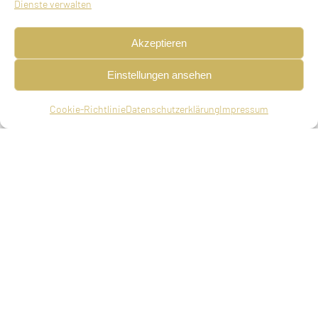
Dienste verwalten
Akzeptieren
Einstellungen ansehen
Cookie-Richtlinie
Datenschutzerklärung
Impressum
Martha Löb, geb. Benjamin
geboren am 21.07.1890 in Merzig/Saar, Kr. Trier,
verheiratet, gestorben am 19.02.1938 in München
(18. Adar I 5698).
Eltern
Ludwig Benjamin, Metzger in Merzig, dann