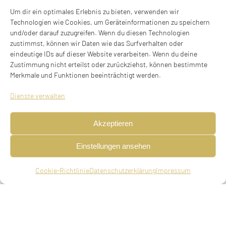
BIOGRAFIE
Um dir ein optimales Erlebnis zu bieten, verwenden wir
Technologien wie Cookies, um Geräteinformationen zu speichern
Diplomingenieur, Kaufmann, geboren am
und/oder darauf zuzugreifen. Wenn du diesen Technologien
31.03.1880 in Binswangen, verheiratet, gestorben
zustimmst, können wir Daten wie das Surfverhalten oder
eindeutige IDs auf dieser Website verarbeiten. Wenn du deine
am 15.03.1935 in München (10. Adar II 5695)
Zustimmung nicht erteilst oder zurückziehst, können bestimmte
Merkmale und Funktionen beeinträchtigt werden.
Eltern
Nathan Lazarus Baldauf, Lina Baldauf, geb.
Dienste verwalten
Neuburger
Akzeptieren
Geschwister
Einstellungen ansehen
Klara Oestreicher, geboren 23.11.1876
Binswangen, lebte 1939 in Würzburg, emigrierte
Cookie-Richtlinie
Datenschutzerklärung
Impressum
im März 1939 nach Wales, England
Ehepartner
Heirat am 28.12.1918 in Mannheim mit Margarete