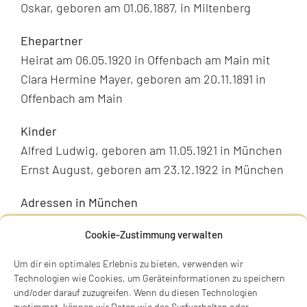
Oskar, geboren am 01.06.1887, in Miltenberg
Ehepartner
Heirat am 06.05.1920 in Offenbach am Main mit
Clara Hermine Mayer, geboren am 20.11.1891 in
Offenbach am Main
Kinder
Alfred Ludwig, geboren am 11.05.1921 in München
Ernst August, geboren am 23.12.1922 in München
Adressen in München
Zugezogen am 01.04.1919 von Ansbach
Cookie-Zustimmung verwalten
Georgenstraße 114, Lindauer (seit
Um dir ein optimales Erlebnis zu bieten, verwenden wir
24.04.1920)
Technologien wie Cookies, um Geräteinformationen zu speichern
Georgenstraße 128 (seit 21.12.1931)
und/oder darauf zuzugreifen. Wenn du diesen Technologien
zustimmst, können wir Daten wie das Surfverhalten oder