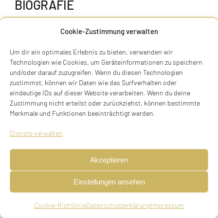
BIOGRAFIE
Cookie-Zustimmung verwalten
Um dir ein optimales Erlebnis zu bieten, verwenden wir
Technologien wie Cookies, um Geräteinformationen zu speichern
und/oder darauf zuzugreifen. Wenn du diesen Technologien
zustimmst, können wir Daten wie das Surfverhalten oder
eindeutige IDs auf dieser Website verarbeiten. Wenn du deine
Zustimmung nicht erteilst oder zurückziehst, können bestimmte
Merkmale und Funktionen beeinträchtigt werden.
Dienste verwalten
Akzeptieren
Einstellungen ansehen
Kaufmann, geboren am 29.10.1893 in Breslau,
verheiratet, emigriert am 28.01.1939, NL,
Cookie-Richtlinie
Datenschutzerklärung
Impressum
deportiert am 20.01.1944 aus Westerbork (Lager)