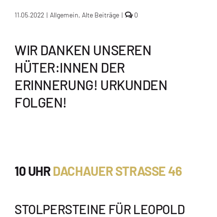
comments
11.05.2022
|
Allgemein
,
Alte Beiträge
|
0
on
Verlegungen
von
WIR DANKEN UNSEREN
Stolpersteinen
in
HÜTER:INNEN DER
München
am
5.
ERINNERUNG! URKUNDEN
Mai
FOLGEN!
10 UHR
DACHAUER STRASSE 46
STOLPERSTEINE FÜR LEOPOLD