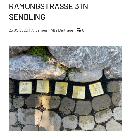
RAMUNGSTRASSE 3 IN S
ENDLING
comments
23.05.2022
|
Allgemein
,
Alte Beiträge
|
0
on
München
gedenkt
mit
den
Stolpersteinen:
Verlegung
am
21.
Mai
in
der
Ramungstraße
3
in
Sendling