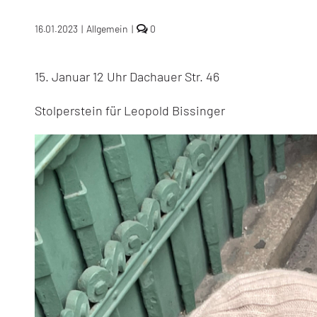
comments
16.01.2023
|
Allgemein
|
0
on
Stolperstein
Verlegung
15. Januar 12 Uhr Dachauer Str. 46
am
15.
Januar
Stolperstein für Leopold Bissinger
2023
in
der
Dachauer
Straße
46