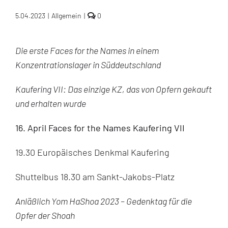
comments
5.04.2023
|
Allgemein
|
0
on
Wir
gedenken!
Die erste Faces for the Names in einem
Wir
feiern!
Konzentrationslager in Süddeutschland
Veranstaltungen
im
April
Kaufering VII: Das einzige KZ, das von Opfern gekauft
und
Mai
und erhalten wurde
16. April Faces for the Names Kaufering VII
19.30 Europäisches Denkmal Kaufering
Shuttelbus 18.30 am Sankt-Jakobs-Platz
Anläßlich Yom HaShoa 2023 – Gedenktag für die
Opfer der Shoah