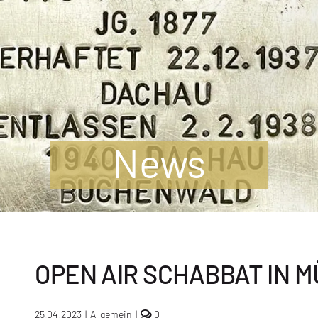
News
OPEN AIR SCHABBAT IN 
comments
25.04.2023
|
Allgemein
|
0