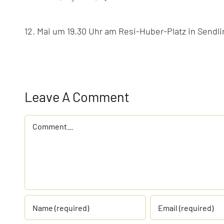
on
Open
Air
12. Mai um 19.30 Uhr am Resi-Huber-Platz in Sendl
Schabbat
in
München
Leave A Comment
Comment