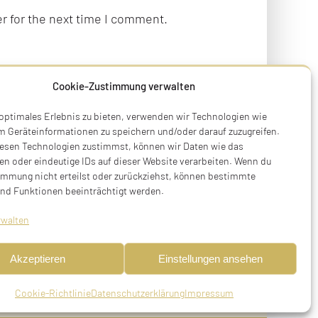
r for the next time I comment.
Cookie-Zustimmung verwalten
 optimales Erlebnis zu bieten, verwenden wir Technologien wie
m Geräteinformationen zu speichern und/oder darauf zuzugreifen.
esen Technologien zustimmst, können wir Daten wie das
en oder eindeutige IDs auf dieser Website verarbeiten. Wenn du
immung nicht erteilst oder zurückziehst, können bestimmte
Terry Swartzberg
nd Funktionen beeinträchtigt werden.
Ruhestraße 3
rwalten
81541 München
Tel. +49 89 411 54 771
Akzeptieren
Einstellungen ansehen
Mobil +49 170 473 3572
initiative@stolpersteine-muenchen.de
Cookie-Richtlinie
Datenschutzerklärung
Impressum