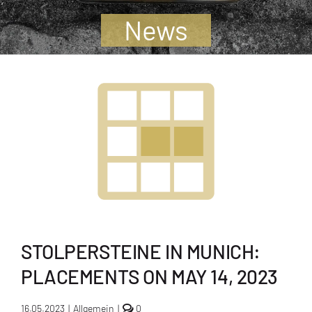
Jugendliche
News
Unterstützen
Kontakt
SUCHE
NACH:
STOLPERSTEINE IN MUNICH:
PLACEMENTS ON MAY 14, 2023
comments
16.05.2023
|
Allgemein
|
0