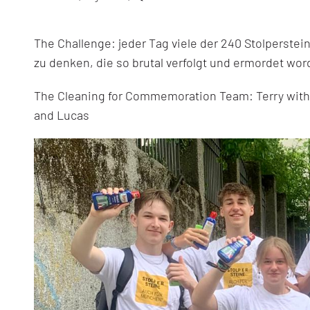
on
Stolperstein
Challenge!
The Challenge: jeder Tag viele der 240 Stolperste
zu denken, die so brutal verfolgt und ermordet wor
The Cleaning for Commemoration Team: Terry with 
and Lucas