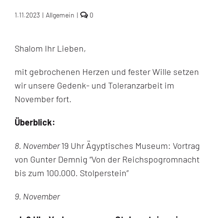
comments
1.11.2023
|
Allgemein
|
0
on
Veranstaltungen
um
Shalom Ihr Lieben,
Reichspogromnacht:
Gedenken
heißt
mit gebrochenen Herzen und fester Wille setzen
handeln
wir unsere Gedenk- und Toleranzarbeit im
November fort.
Überblick:
8. November
19 Uhr Ägyptisches Museum: Vortrag
von Gunter Demnig “Von der Reichspogromnacht
bis zum 100.000. Stolperstein”
9. November