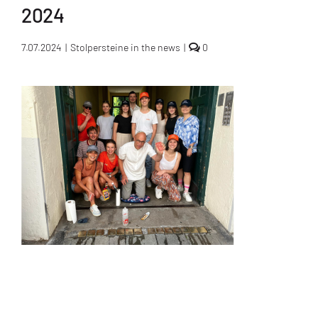
2024
comments
7.07.2024
|
Stolpersteine in the news
|
0
on
Shining
the
Stolpersteine
in
Munich
–
GSK
volunteers
and
the
Initiative
–
June
18,
2024