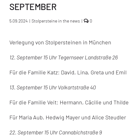
SEPTEMBER
comments
5.09.2024
|
Stolpersteine in the news
|
0
on
Verlegungen
von
Verlegung von Stolpersteinen in München
Stolpersteinen
in
München
12. September 15 Uhr Tegernseer Landstraße 26
am
12.,
13.
Für die Familie Katz: David, Lina, Greta und Emil
sowie
22.
September
13. September 15 Uhr Volkartstraße 40
Für die Familie Veit: Hermann, Cäcilie und Thilde
Für Maria Aub, Hedwig Mayer und Alice Steudler
22. September 15 Uhr Cannabichstraße 9