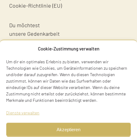
Cookie-Richtlinie (EU)
Du möchtest
unsere Gedenkarbeit
unterstützen?
Cookie-Zustimmung verwalten
Unterstütz uns!
Um dir ein optimales Erlebnis zu bieten, verwenden wir
Technologien wie Cookies, um Geräteinformationen zu speichern
und/oder darauf zuzugreifen. Wenn du diesen Technologien
zustimmst, können wir Daten wie das Surfverhalten oder
eindeutige IDs auf dieser Website verarbeiten. Wenn du deine
Zustimmung nicht erteilst oder zurückziehst, können bestimmte
Merkmale und Funktionen beeinträchtigt werden.
Terry Swartzberg
Dienste verwalten
Ruhestraße 3
81541 München
Akzeptieren
Tel. +49 89 411 54 771